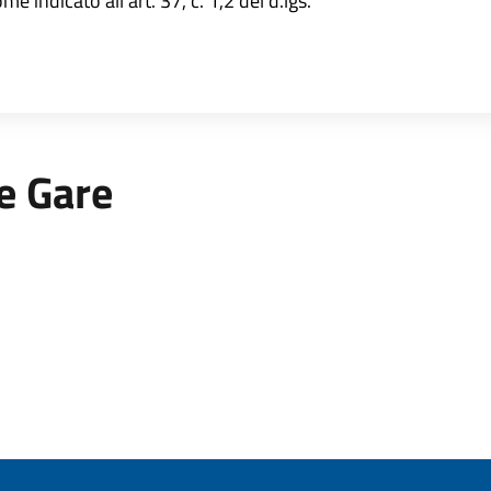
e indicato all'art. 37, c. 1,2 del d.lgs.
 e Gare