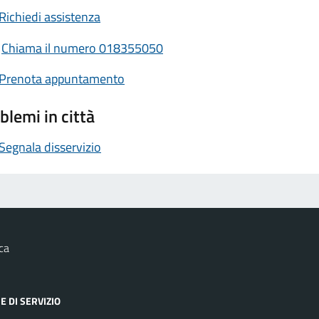
Richiedi assistenza
Chiama il numero 018355050
Prenota appuntamento
blemi in città
Segnala disservizio
ca
E DI SERVIZIO