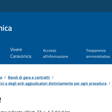
nica
Vivere
Accesso
Trasparenza
Caravonica
all'informazione
amministrativa
te
/
Bandi di gara e contratti
/
ici e degli enti aggiudicatori distintamente per ogni procedura
/
e