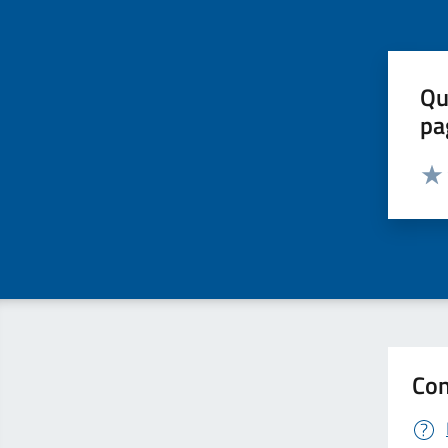
Qu
pa
Valut
Valu
Con