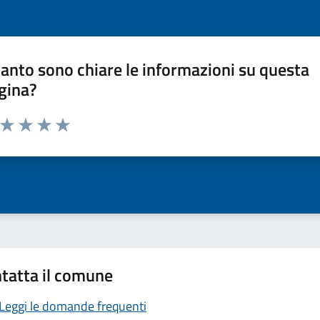
anto sono chiare le informazioni su questa
gina?
a da 1 a 5 stelle la pagina
ta 1 stelle su 5
Valuta 2 stelle su 5
Valuta 3 stelle su 5
Valuta 4 stelle su 5
Valuta 5 stelle su 5
tatta il comune
Leggi le domande frequenti