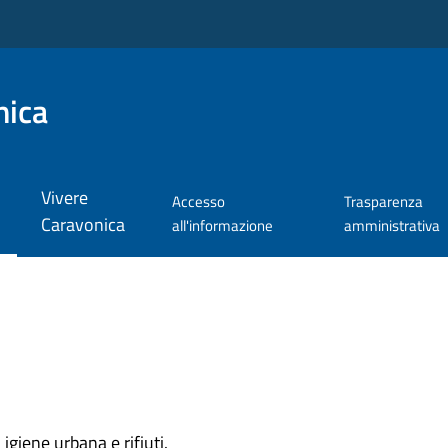
nica
Vivere
Accesso
Trasparenza
Caravonica
all'informazione
amministrativa
igiene urbana e rifiuti.