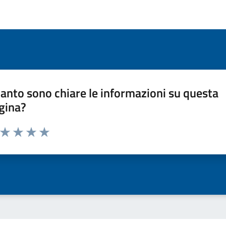
anto sono chiare le informazioni su questa
gina?
a da 1 a 5 stelle la pagina
ta 1 stelle su 5
Valuta 2 stelle su 5
Valuta 3 stelle su 5
Valuta 4 stelle su 5
Valuta 5 stelle su 5