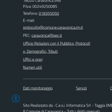
18020 Caravonica (IM)
P.Iva: 00249250085
Telefono:
018355050
E-mail:
PEC:
Ufficio Relazioni con il Pubblico, Protocoll
o, Demografici, Tributi
Uffici e orari
Numeri utili
Dati monitoraggio
Servizi
C
Sito Realizzato da : C.e.s.i. Informatica Srl - Taggia (IM
© Comune di Caravonica - Tutti i diritti riservati