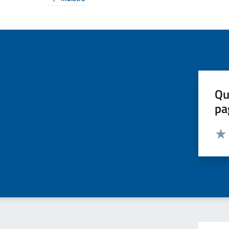
Qu
pa
Valut
Valu