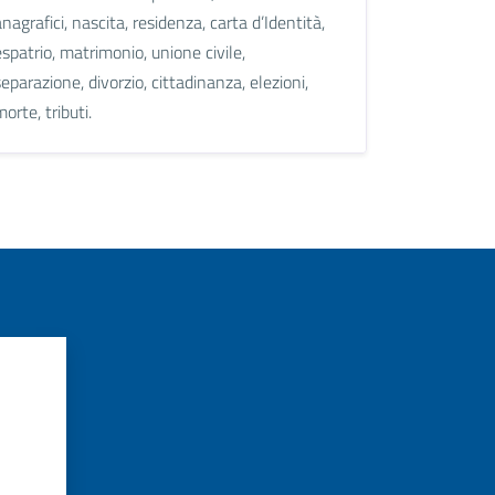
anagrafici, nascita, residenza, carta d’Identità,
espatrio, matrimonio, unione civile,
separazione, divorzio, cittadinanza, elezioni,
morte, tributi.