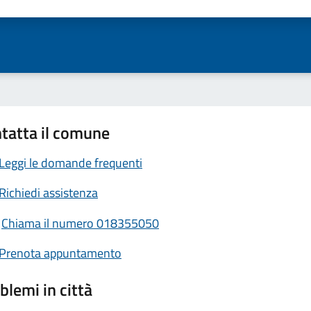
ta 1 stelle su 5
Valuta 2 stelle su 5
Valuta 3 stelle su 5
Valuta 4 stelle su 5
Valuta 5 stelle su 5
tatta il comune
Leggi le domande frequenti
Richiedi assistenza
Chiama il numero 018355050
Prenota appuntamento
blemi in città