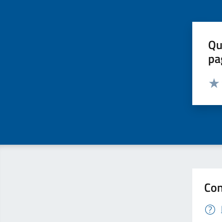
Qu
pa
Valut
Valu
Con