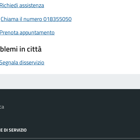
Richiedi assistenza
Chiama il numero 018355050
Prenota appuntamento
blemi in città
Segnala disservizio
ca
E DI SERVIZIO