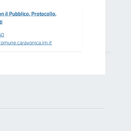
on il Pubblico, Protocollo,
ti
50
comune.caravonica.im.it