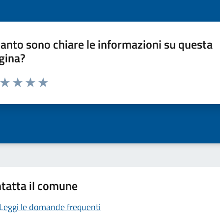
anto sono chiare le informazioni su questa
gina?
a da 1 a 5 stelle la pagina
ta 1 stelle su 5
Valuta 2 stelle su 5
Valuta 3 stelle su 5
Valuta 4 stelle su 5
Valuta 5 stelle su 5
tatta il comune
Leggi le domande frequenti