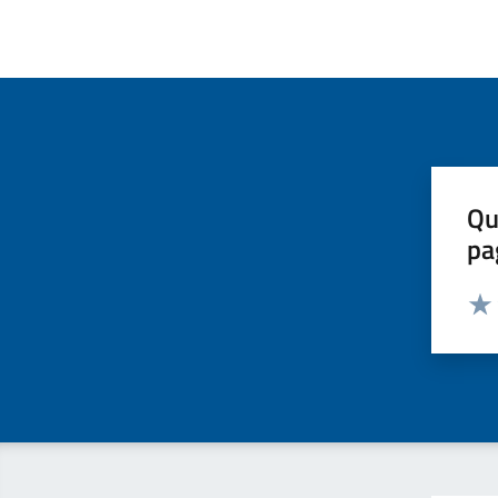
Qu
pa
Valut
Valu