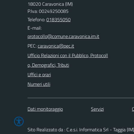
18020 Caravonica (IM)
P.Iva: 00249250085
Telefono:
018355050
E-mail:
PEC:
Ufficio Relazioni con il Pubblico, Protocoll
o, Demografici, Tributi
Uffici e orari
Numeri utili
Dati monitoraggio
Servizi
C
Sito Realizzato da : C.e.s.i. Informatica Srl - Taggia (IM