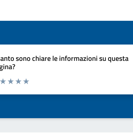
anto sono chiare le informazioni su questa
gina?
a da 1 a 5 stelle la pagina
ta 1 stelle su 5
Valuta 2 stelle su 5
Valuta 3 stelle su 5
Valuta 4 stelle su 5
Valuta 5 stelle su 5