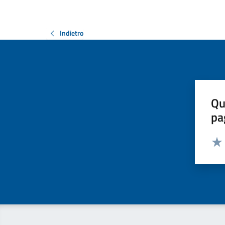
Indietro
Qu
pa
Valut
Valu