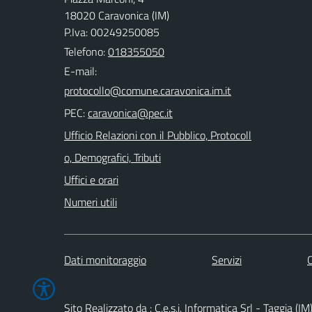
18020 Caravonica (IM)
P.Iva: 00249250085
Telefono:
018355050
E-mail:
PEC:
Ufficio Relazioni con il Pubblico, Protocoll
o, Demografici, Tributi
Uffici e orari
Numeri utili
Dati monitoraggio
Servizi
C
Sito Realizzato da : C.e.s.i. Informatica Srl - Taggia (IM