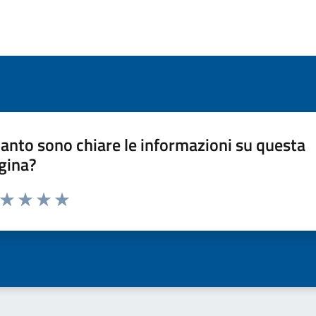
anto sono chiare le informazioni su questa
gina?
a da 1 a 5 stelle la pagina
ta 1 stelle su 5
Valuta 2 stelle su 5
Valuta 3 stelle su 5
Valuta 4 stelle su 5
Valuta 5 stelle su 5