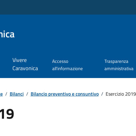
nica
Vivere
Accesso
Trasparenza
Caravonica
all'informazione
amministrativa
te
/
Bilanci
/
Bilancio preventivo e consuntivo
/
Esercizio 2019
019