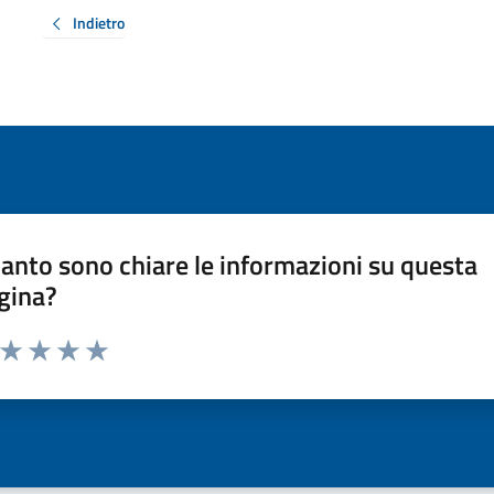
Indietro
anto sono chiare le informazioni su questa
gina?
a da 1 a 5 stelle la pagina
ta 1 stelle su 5
Valuta 2 stelle su 5
Valuta 3 stelle su 5
Valuta 4 stelle su 5
Valuta 5 stelle su 5