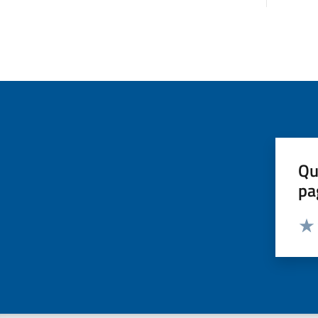
Qu
pa
Valut
Valu