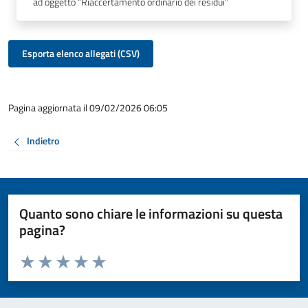
ad oggetto “Riaccertamento ordinario dei residui”
Esporta elenco allegati (CSV)
Pagina aggiornata il 09/02/2026 06:05
Indietro
Quanto sono chiare le informazioni su questa
pagina?
Valuta da 1 a 5 stelle la pagina
Valuta 1 stelle su 5
Valuta 2 stelle su 5
Valuta 3 stelle su 5
Valuta 4 stelle su 5
Valuta 5 stelle su 5