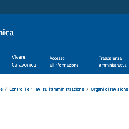
nica
Vivere
Accesso
Trasparenza
Caravonica
all'informazione
amministrativa
te
/
Controlli e rilievi sull'amministrazione
/
Organi di revisione