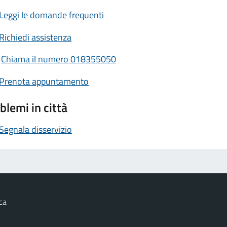
Leggi le domande frequenti
Richiedi assistenza
Chiama il numero 018355050
Prenota appuntamento
blemi in città
Segnala disservizio
ca