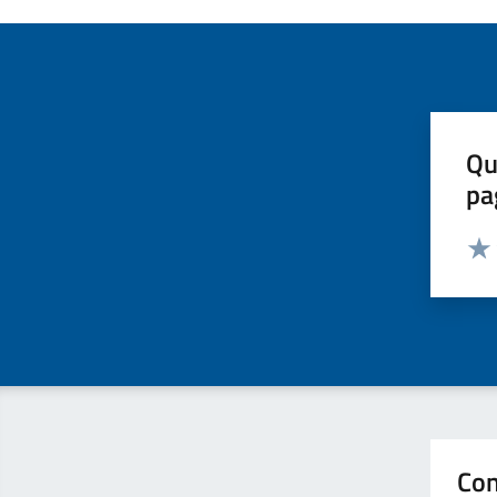
Qu
pa
Valut
Valu
Con